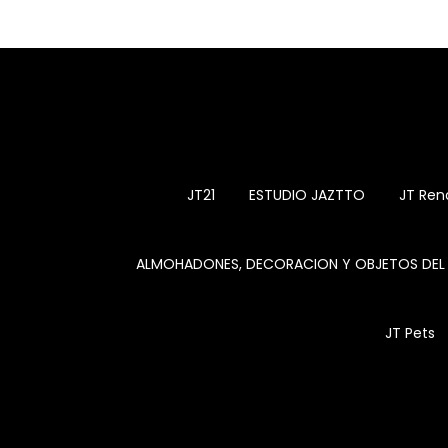
JT21
ESTUDIO JAZTTO
JT Ren
ALMOHADONES, DECORACION Y OBJETOS DE
JT Pets