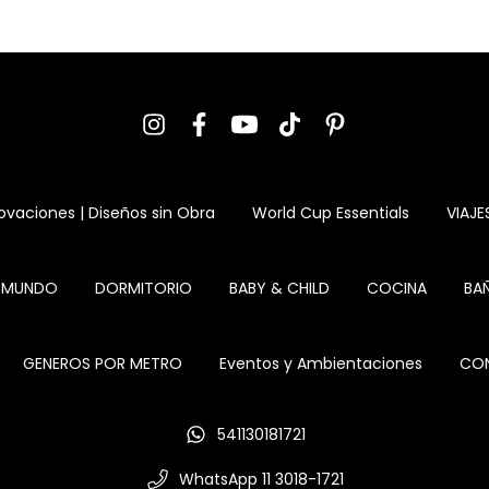
ovaciones | Diseños sin Obra
World Cup Essentials
VIAJE
L MUNDO
DORMITORIO
BABY & CHILD
COCINA
BA
GENEROS POR METRO
Eventos y Ambientaciones
CON
541130181721
WhatsApp 11 3018-1721