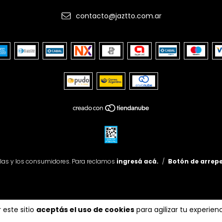
contacto@jaztto.com.ar
las y los consumidores. Para reclamos
ingresá acá.
/
Botón de arrep
 este sitio
aceptás el uso de cookies
para agilizar tu experie