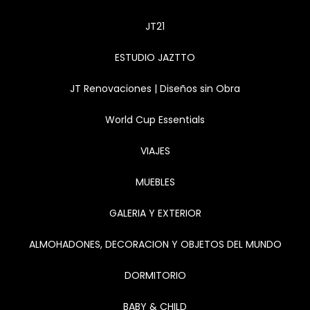
JT21
ESTUDIO JAZTTO
JT Renovaciones | Diseños sin Obra
World Cup Essentials
VIAJES
MUEBLES
GALERIA Y EXTERIOR
ALMOHADONES, DECORACION Y OBJETOS DEL MUNDO
DORMITORIO
BABY & CHILD