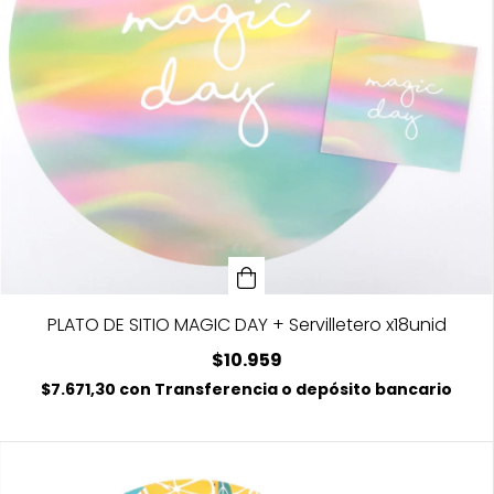
PLATO DE SITIO MAGIC DAY + Servilletero x18unid
$10.959
$7.671,30
con
Transferencia o depósito bancario