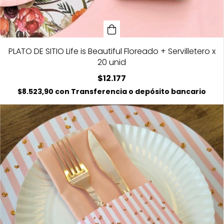
PLATO DE SITIO Life is Beautiful Floreado + Servilletero x
20 unid
$12.177
$8.523,90
con
Transferencia o depósito bancario