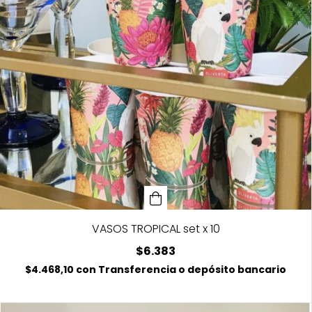
VASOS TROPICAL set x 10
$6.383
$4.468,10
con
Transferencia o depósito bancario