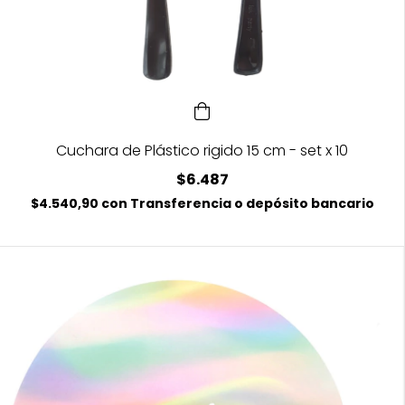
Cuchara de Plástico rigido 15 cm - set x 10
$6.487
$4.540,90
con
Transferencia o depósito bancario