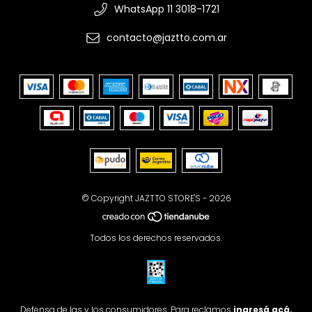
WhatsApp 11 3018-1721
contacto@jaztto.com.ar
© Copyright JAZTTO STORE'S - 2026
Todos los derechos reservados.
Defensa de las y los consumidores. Para reclamos
ingresá acá.