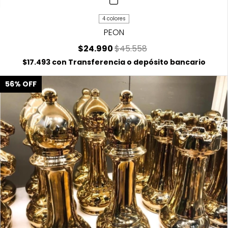
4 colores
PEON
$24.990
$45.558
$17.493
con
Transferencia o depósito bancario
56
%
OFF