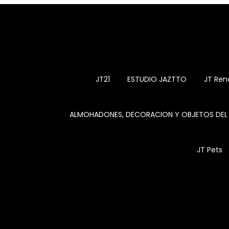
JT21
ESTUDIO JAZTTO
JT Ren
ALMOHADONES, DECORACION Y OBJETOS DE
JT Pets