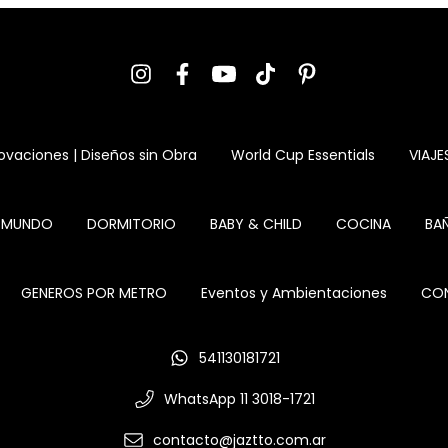
ovaciones | Diseños sin Obra
World Cup Essentials
VIAJE
L MUNDO
DORMITORIO
BABY & CHILD
COCINA
BA
GENEROS POR METRO
Eventos y Ambientaciones
CON
541130181721
WhatsApp 11 3018-1721
contacto@jaztto.com.ar