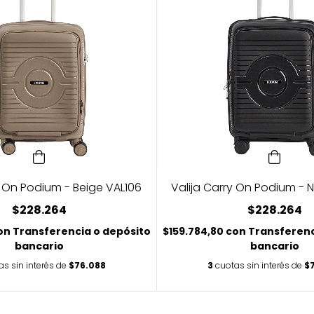
y On Podium - Beige VAL106
Valija Carry On Podium - 
$228.264
$228.264
on
Transferencia o depósito
$159.784,80
con
Transferenc
bancario
bancario
as sin interés de
$76.088
3
cuotas sin interés de
$