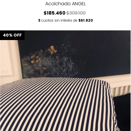
Acolchado ANGEL
$185.460
$309.100
3
cuotas sin interés de
$61.820
40
%
OFF