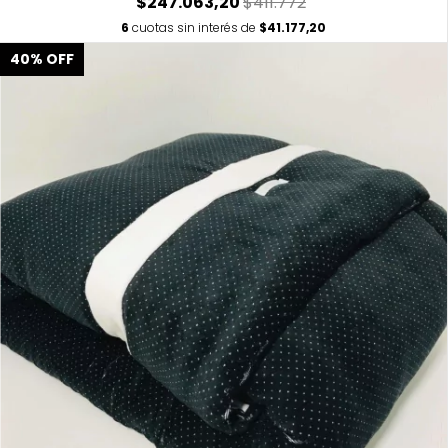
$247.063,20
$411.772
6
cuotas sin interés de
$41.177,20
40
%
OFF