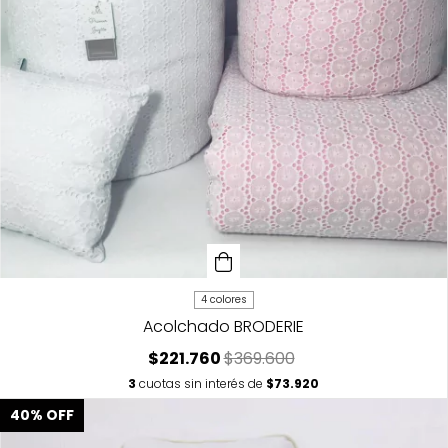
4 colores
Acolchado BRODERIE
$221.760
$369.600
3
cuotas sin interés de
$73.920
40
%
OFF