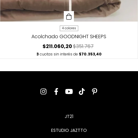
4 colores
Acolchado GOODNIGHT SHEEPS
$211.060,20
$351.767
3
cuotas sin interés de
$70.353,40
JT21
ESTUDIO JAZTTO