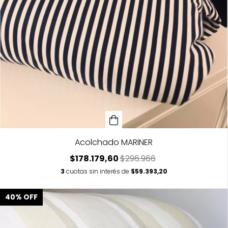
Acolchado MARINER
$178.179,60
$296.966
3
cuotas sin interés de
$59.393,20
40
%
OFF