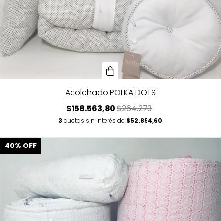
Acolchado POLKA DOTS
$158.563,80
$264.273
3
cuotas sin interés de
$52.854,60
40
%
OFF