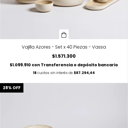
Vajilla Azores - Set x 40 Piezas - Vassa
$1.571.300
$1.099.910
con
Transferencia o depósito bancario
18
cuotas sin interés de
$87.294,44
28
%
OFF