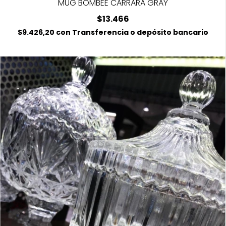
MUG BOMBEE CARRARA GRAY
$13.466
$9.426,20
con
Transferencia o depósito bancario