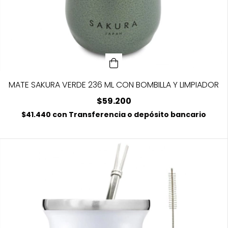
MATE SAKURA VERDE 236 ML CON BOMBILLA Y LIMPIADOR
$59.200
$41.440
con
Transferencia o depósito bancario