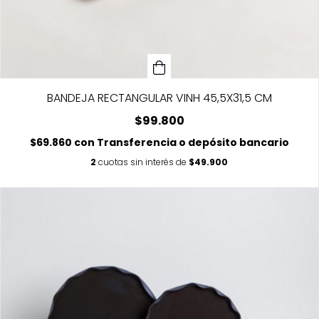
BANDEJA RECTANGULAR VINH 45,5X31,5 CM
$99.800
$69.860
con
Transferencia o depósito bancario
2
cuotas sin interés de
$49.900