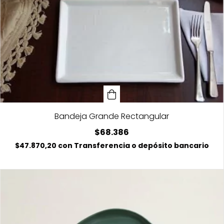
Bandeja Grande Rectangular
$68.386
$47.870,20
con
Transferencia o depósito bancario