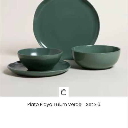
Plato Playo Tulum Verde - Set x 6