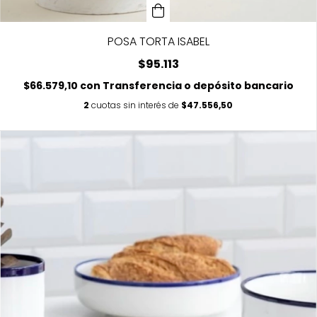
POSA TORTA ISABEL
$95.113
$66.579,10
con
Transferencia o depósito bancario
2
cuotas sin interés de
$47.556,50