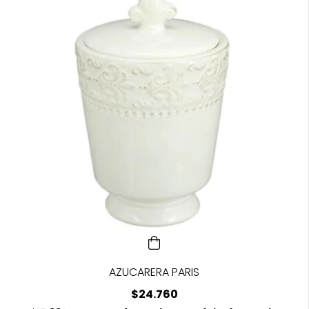
AZUCARERA PARIS
$24.760