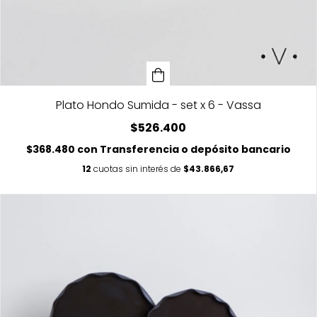
Plato Hondo Sumida - set x 6 - Vassa
$526.400
$368.480
con
Transferencia o depósito bancario
12
cuotas sin interés de
$43.866,67