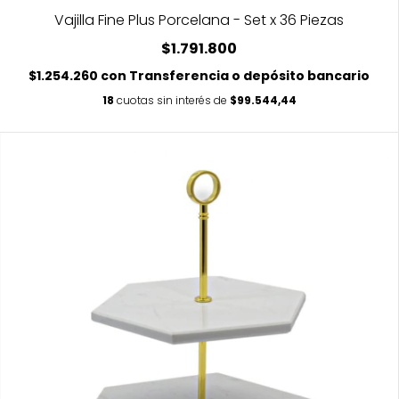
Vajilla Fine Plus Porcelana - Set x 36 Piezas
$1.791.800
$1.254.260
con
Transferencia o depósito bancario
18
cuotas sin interés de
$99.544,44