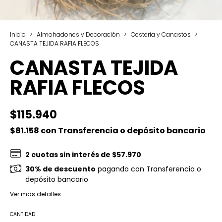
Inicio
>
Almohadones y Decoración
>
Cestería y Canastos
>
CANASTA TEJIDA RAFIA FLECOS
CANASTA TEJIDA
RAFIA FLECOS
$115.940
$81.158
con
Transferencia o depósito bancario
2
cuotas sin interés de
$57.970
30% de descuento
pagando con Transferencia o
depósito bancario
Ver más detalles
CANTIDAD