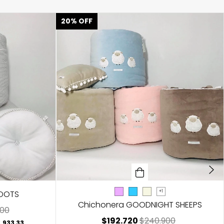
20
%
OFF
 DOTS
+1
Chichonera GOODNIGHT SHEEPS
500
$192.720
$240.900
.933,33