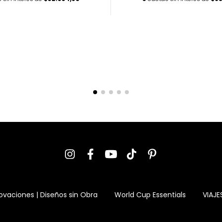
ovaciones | Diseños sin Obra
World Cup Essentials
VIAJE