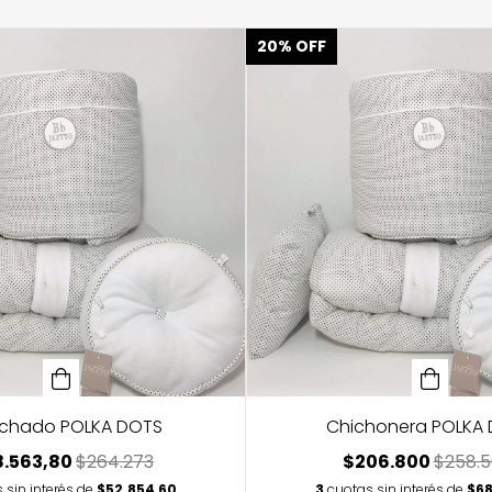
20
%
OFF
lchado POLKA DOTS
Chichonera POLKA
8.563,80
$264.273
$206.800
$258.
 sin interés de
$52.854,60
3
cuotas sin interés de
$68