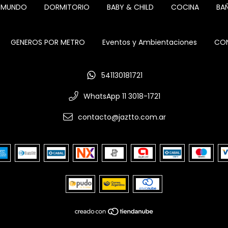
L MUNDO
DORMITORIO
BABY & CHILD
COCINA
BA
GENEROS POR METRO
Eventos y Ambientaciones
CON
541130181721
WhatsApp 11 3018-1721
contacto@jaztto.com.ar