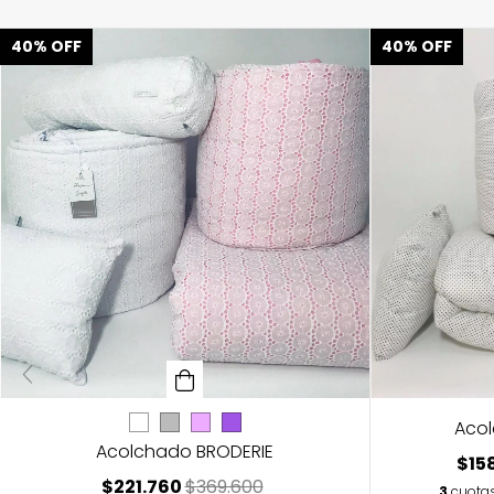
40
%
OFF
40
%
OFF
Aco
Acolchado BRODERIE
$15
$221.760
$369.600
3
cuotas